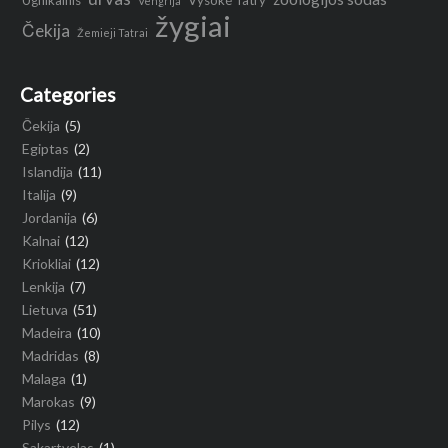
Ugnikalnis
Vysoké Tatry
Vengrija
žygiai
Čekija
Žemieji Tatrai
Categories
Čekija
(5)
Egiptas
(2)
Islandija
(11)
Italija
(9)
Jordanija
(6)
Kalnai
(12)
Kriokliai
(12)
Lenkija
(7)
Lietuva
(51)
Madeira
(10)
Madridas
(8)
Malaga
(1)
Marokas
(9)
Pilys
(12)
Sakartvelas
(1)