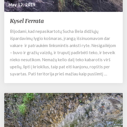
May 12, 2019
Kysel Ferrata
K
y
Bijodami, kad nepasikartotų Sucha Bela didžiųjų
s
išpardavimų lygio košmaras, įrangą išsinuomavom dar
e
l
vakare ir patraukėm linksmintis anksti ryte. Nesigailėjom
F
– buvo ir gražių vaizdų, ir truputį padirbėti teko, ir beveik
e
nieko nesutikom. Nemažą kelio dalį teko kabarotis virš
r
upelių, lipti į krioklius, taip pat eiti kanjonu, ropštis per
r
sąvartas. Pati teritorija prieš mažiau kaip pusšimtį …
a
t
a