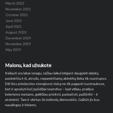
March 2022
November 2021
October 2021
June 2021
April 2021
August 2020
December 2019
November 2019
May 2019
Malonu, kad užsukote
Keliauti yra labai smagu, tačiau laikui bėgant daugybė dalykų
pasimiršta ir iš, atrodo, nepamirštamų akimirkų lieka tik nuotrupos.
Dėl šios priežasties stengiuosi viską ne tik pagauti nuotraukose,
bet ir aprašyti kol įspūdžiai neatvėso – kad vėliau, praėjus
keleriems metams, galėčiau prisėsti, paskaityti, pažiūrėti – ir
atsiminti. Tam ir skirtas šis kelionių dienoraštis. Galbūt jis bus
naudingas ir kitiems.