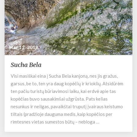
May 12, 2019
Sucha Bela
S
u
Visi masiškai eina į Sucha Bela kanjoną, nes jis gražus,
c
garsus, be to, ten yra daug kopėčių ir krioklių. Atsidūrėm
h
a
ten pačiu turistų būriavimosi laiku, kai erdvė apie tas
B
kopėčias buvo sausakimšai užgrūsta. Pats kelias
e
nesunkus ir neilgas, pavaikštai truputį įvairaus keistumo
l
tiltais (pradžioje dauguma medis, kaip kopėčios per
a
rimtesnes vietas sumestos būtų – nebloga …