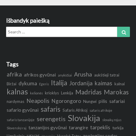
Išbandyk paiešką
Search
Sear
for:
Tags
afrika
Arusha
afrikos gyvūnai
aukštieji tatrai
anykščiai
Italija
Jordanija
kaimas
dykuma
Biržai
kalnai
Egeris
kalnas
Madridas
Marokas
krioklys
Lenkija
kelionės
Neapolis
Ngorongoro
pilis
safariai
nardymas
Nungwi
safaris
safario gyvūnai
Safaris Afrikoj
safaris afrikoje
Slovakija
serengetis
safaris tanzanijoje
slovakų rojus
tarpeklis
tanzanijos gyvūnai
tarangire
turkija
Slovenský raj
urvas
zoologijos sodas