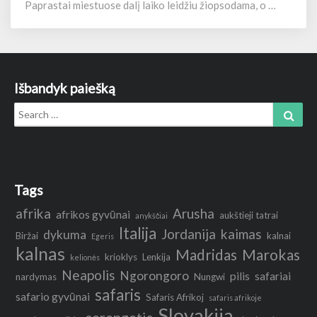
Paprastai miestuose dalį laiko leidžiu žiopsodama, o …
e
j
u
s
M
Išbandyk paiešką
a
d
Search
Sear
r
for:
i
d
e
Tags
afrika
Arusha
afrikos gyvūnai
aukštieji tatrai
anykščiai
Italija
Jordanija
kaimas
dykuma
Biržai
kalnai
Egeris
kalnas
Madridas
Marokas
krioklys
Lenkija
kelionės
Neapolis
Ngorongoro
pilis
safariai
nardymas
Nungwi
safaris
safario gyvūnai
Safaris Afrikoj
safaris afrikoje
Slovakija