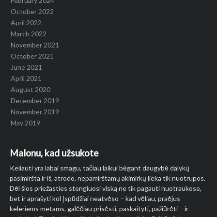
February 2024
October 2022
April 2022
March 2022
November 2021
October 2021
June 2021
April 2021
August 2020
December 2019
November 2019
May 2019
Malonu, kad užsukote
Keliauti yra labai smagu, tačiau laikui bėgant daugybė dalykų
pasimiršta ir iš, atrodo, nepamirštamų akimirkų lieka tik nuotrupos.
Dėl šios priežasties stengiuosi viską ne tik pagauti nuotraukose,
bet ir aprašyti kol įspūdžiai neatvėso – kad vėliau, praėjus
keleriems metams, galėčiau prisėsti, paskaityti, pažiūrėti – ir