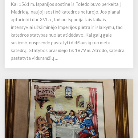
Kai 1561 m. Ispanijos sostinė iš Toledo buvo perkelta į
t
Madridą, naujoji sostinė katedros neturėjo. Jos planai
e
d
aptarinėti dar XVI a., tačiau Ispanija tais laikais
r
intensyviai užsiiminėjo Imperijos plėtra ir išlaikymu, tad
a
katedros statybas nuolat atidėdavo. Kai galų gale
l
susiėmė, nusprendė pastatyti didžiausią tuo metu
d
katedrą. Statybos prasidėjo tik 1879 m. Atrodo, katedra
e
pastatyta viduramžių …
l
a
A
l
m
u
d
e
n
a