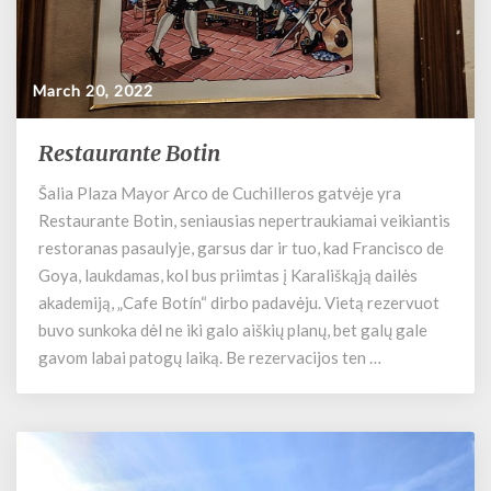
March 20, 2022
Restaurante Botin
R
e
Šalia Plaza Mayor Arco de Cuchilleros gatvėje yra
s
Restaurante Botin, seniausias nepertraukiamai veikiantis
t
a
restoranas pasaulyje, garsus dar ir tuo, kad Francisco de
u
Goya, laukdamas, kol bus priimtas į Karališkąją dailės
r
akademiją, „Cafe Botín“ dirbo padavėju. Vietą rezervuot
a
buvo sunkoka dėl ne iki galo aiškių planų, bet galų gale
n
gavom labai patogų laiką. Be rezervacijos ten …
t
e
B
o
t
i