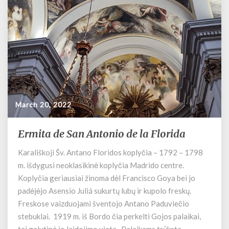
March 20, 2022
Ermita de San Antonio de la Florida
E
r
Karališkoji Šv. Antano Floridos koplyčia – 1792 – 1798
m
m. išdygusi neoklasikinė koplyčia Madrido centre.
i
t
Koplyčia geriausiai žinoma dėl Francisco Goya bei jo
a
padėjėjo Asensio Juliá sukurtų lubų ir kupolo freskų.
d
Freskose vaizduojami šventojo Antano Paduviečio
e
stebuklai. 1919 m. iš Bordo čia perkelti Gojos palaikai,
S