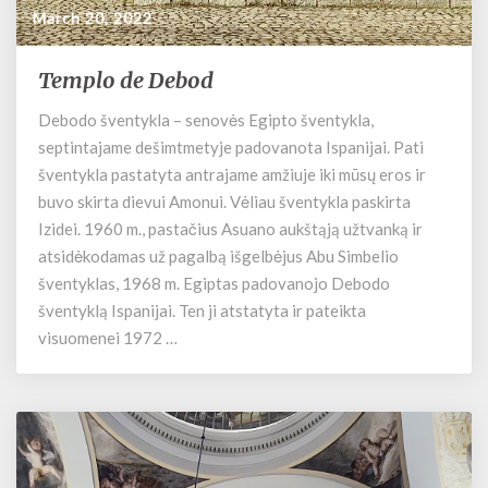
March 20, 2022
Templo de Debod
T
e
Debodo šventykla – senovės Egipto šventykla,
m
septintajame dešimtmetyje padovanota Ispanijai. Pati
p
l
šventykla pastatyta antrajame amžiuje iki mūsų eros ir
o
buvo skirta dievui Amonui. Vėliau šventykla paskirta
d
Izidei. 1960 m., pastačius Asuano aukštąją užtvanką ir
e
atsidėkodamas už pagalbą išgelbėjus Abu Simbelio
D
šventyklas, 1968 m. Egiptas padovanojo Debodo
e
šventyklą Ispanijai. Ten ji atstatyta ir pateikta
b
visuomenei 1972 …
o
d