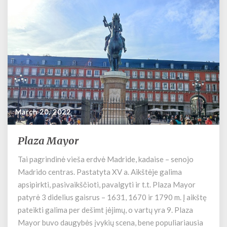
n
March 20, 2022
Plaza Mayor
P
l
Tai pagrindinė vieša erdvė Madride, kadaise – senojo
a
Madrido centras. Pastatyta XV a. Aikštėje galima
z
a
apsipirkti, pasivaikščioti, pavalgyti ir t.t. Plaza Mayor
M
patyrė 3 didelius gaisrus – 1631, 1670 ir 1790 m. Į aikštę
a
pateikti galima per dešimt įėjimų, o vartų yra 9. Plaza
y
Mayor buvo daugybės įvykių scena, bene populiariausia