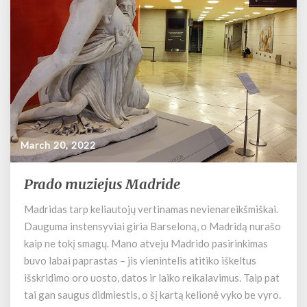
March 20, 2022
Prado muziejus Madride
P
r
Madridas tarp keliautojų vertinamas nevienareikšmiškai.
a
Dauguma instensyviai giria Barseloną, o Madridą nurašo
d
o
kaip ne tokį smagų. Mano atveju Madrido pasirinkimas
m
buvo labai paprastas – jis vienintelis atitiko iškeltus
u
išskridimo oro uosto, datos ir laiko reikalavimus. Taip pat
z
tai gan saugus didmiestis, o šį kartą kelionė vyko be vyro.
i