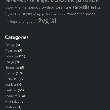
serengetis
safaris tanzanijoje
slovakų rojus
tarpeklis
tanzanijos gyvūnai
tarangire
turkija
Slovenský raj
urvas
zoologijos sodas
Ugnikalnis
Vysoké Tatry
Vengrija
žygiai
Čekija
Žemieji Tatrai
Categories
Čekija
(5)
Egiptas
(2)
Islandija
(11)
Italija
(9)
Jordanija
(6)
Kalnai
(12)
Kriokliai
(12)
Lenkija
(7)
Lietuva
(51)
Madeira
(10)
Madridas
(8)
Malaga
(1)