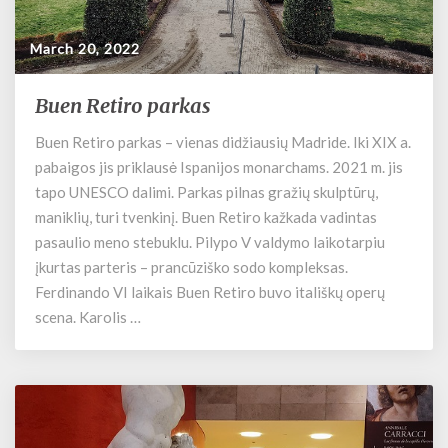
March 20, 2022
Buen Retiro parkas
B
u
Buen Retiro parkas – vienas didžiausių Madride. Iki XIX a.
e
pabaigos jis priklausė Ispanijos monarchams. 2021 m. jis
n
R
tapo UNESCO dalimi. Parkas pilnas gražių skulptūrų,
e
maniklių, turi tvenkinį. Buen Retiro kažkada vadintas
t
pasaulio meno stebuklu. Pilypo V valdymo laikotarpiu
i
įkurtas parteris – prancūziško sodo kompleksas.
r
Ferdinando VI laikais Buen Retiro buvo itališkų operų
o
scena. Karolis …
p
a
r
k
a
s